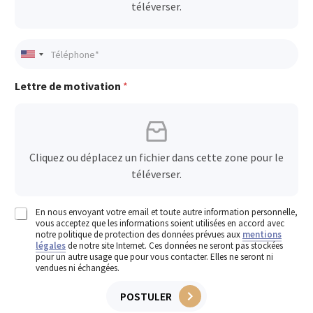
téléverser.
U
n
i
Lettre de motivation
*
t
e
d
S
t
Cliquez ou déplacez un fichier dans cette zone pour le
a
téléverser.
t
e
s
En nous envoyant votre email et toute autre information personnelle,
vous acceptez que les informations soient utilisées en accord avec
+
notre politique de protection des données prévues aux
mentions
1
légales
de notre site Internet. Ces données ne seront pas stockées
pour un autre usage que pour vous contacter. Elles ne seront ni
vendues ni échangées.
POSTULER