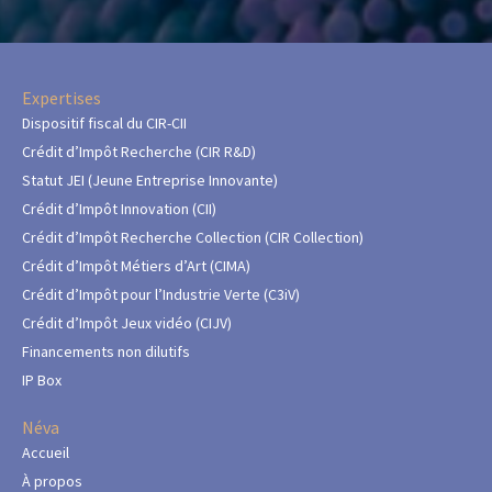
Expertises
Dispositif fiscal du CIR-CII
Crédit d’Impôt Recherche (CIR R&D)
Statut JEI (Jeune Entreprise Innovante)
Crédit d’Impôt Innovation (CII)
Crédit d’Impôt Recherche Collection (CIR Collection)
Crédit d’Impôt Métiers d’Art (CIMA)
Crédit d’Impôt pour l’Industrie Verte (C3iV)
Crédit d’Impôt Jeux vidéo (CIJV)
Financements non dilutifs
IP Box
Néva
Accueil
À propos