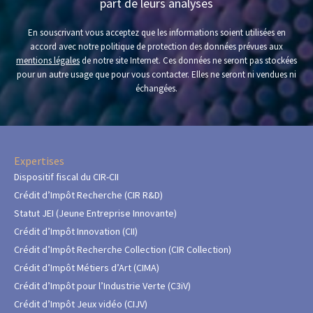
part de leurs analyses
En souscrivant vous acceptez que les informations soient utilisées en
accord avec notre politique de protection des données prévues aux
mentions légales
de notre site Internet. Ces données ne seront pas stockées
pour un autre usage que pour vous contacter. Elles ne seront ni vendues ni
échangées.
Expertises
Dispositif fiscal du CIR-CII
Crédit d’Impôt Recherche (CIR R&D)
Statut JEI (Jeune Entreprise Innovante)
Crédit d’Impôt Innovation (CII)
Crédit d’Impôt Recherche Collection (CIR Collection)
Crédit d’Impôt Métiers d’Art (CIMA)
Crédit d’Impôt pour l’Industrie Verte (C3iV)
Crédit d’Impôt Jeux vidéo (CIJV)